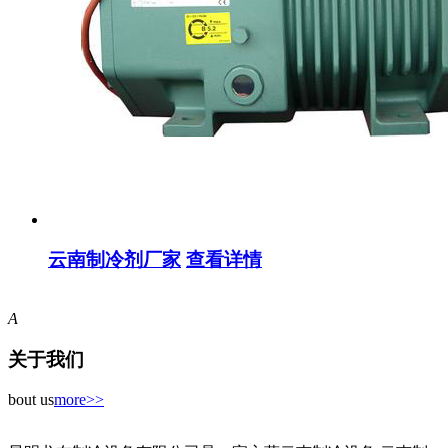
云南制冷剂厂家
查看详情
A
关于我们
bout us
more>>