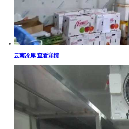
云南冷库
查看详情