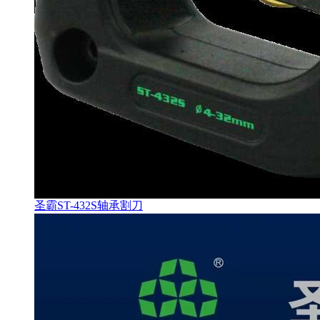
圣霸ST-432S轴承割刀