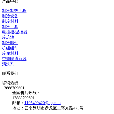
产品中心
制冷制热工程
制冷设备
制冷材料
制冷工具
电控柜/温控器
冷冻油
制冷阀件
机组组件
冷库材料
空调暖通新风
清洗剂
联系我们
咨询热线
13888709601
全国售后热线：
13888709601
邮箱：
1105409420@qq.com
地址：云南昆明市盘龙区二环东路473号