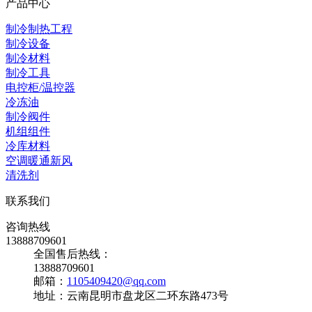
产品中心
制冷制热工程
制冷设备
制冷材料
制冷工具
电控柜/温控器
冷冻油
制冷阀件
机组组件
冷库材料
空调暖通新风
清洗剂
联系我们
咨询热线
13888709601
全国售后热线：
13888709601
邮箱：
1105409420@qq.com
地址：云南昆明市盘龙区二环东路473号