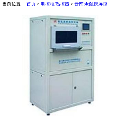
当前位置：
首页
>
电控柜/温控器
>
云南plc触摸屏控