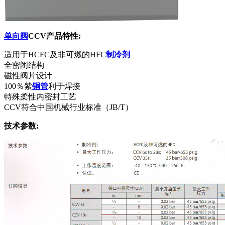
单向阀
CCV产品特性:
适用于HCFC及非可燃的HFC
制冷剂
全密闭结构
磁性阀片设计
100％紫
铜管
利于焊接
特殊柔性内密封工艺
CCV符合中国机械行业标准（JB/T）
技术参数: