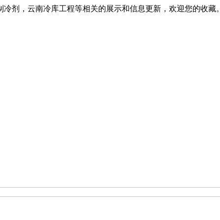
制冷剂，云南冷库工程等相关的展示和信息更新，欢迎您的收藏