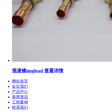
视液镜imgload
查看详情
网站首页
走近我们
产品中心
新闻资讯
工程案例
联系我们