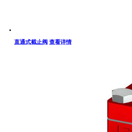
直通式截止阀
查看详情